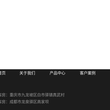
首页
关于我们
产品中心
客户案例
库房：重庆市九龙坡区白市驿镇真武村
库房：成都市龙泉驿区高家坝