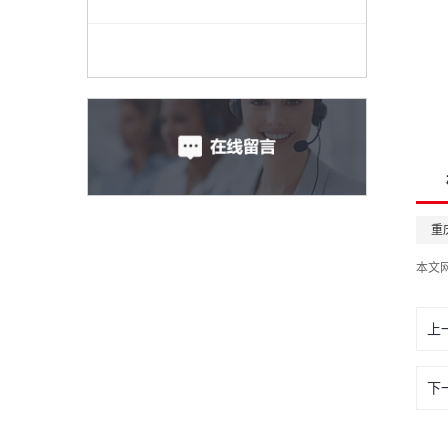
重
本文
上
下