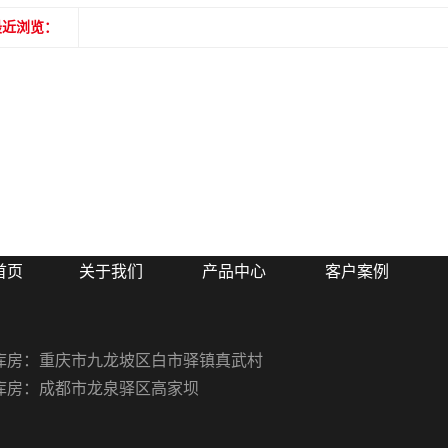
最近浏览：
首页
关于我们
产品中心
客户案例
库房：重庆市九龙坡区白市驿镇真武村
库房：成都市龙泉驿区高家坝