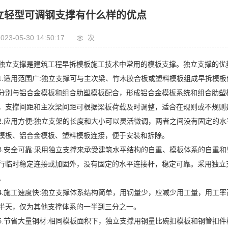
立轻型可调钢支撑有什么样的优点
023-05-30 14:50:17
次
支撑是建筑工程早拆模板施工技术中常用的模板支撑。独立支撑的优
适用范围广:独立支撑可与主次梁、竹木胶合板或塑料模板组成早拆模板
分别与铝合金模板和组合肋塑模板配合，形成铝合金模板系统和组合肋塑
，支撑间距和主次梁间距可根据梁板荷载及时调整，适合在规则或不规则
应用方便:独立支架的长度和大小可以灵活微调，两者之间没有固定的水
模板、铝合金模板、塑料模板连接，便于安装和拆除。
安全可靠:采用独立支撑来承受建筑水平结构的自重、模板体系的自重和
行临时稳定连接或加固外，没有固定的水平连接杆，稳定可靠。采用独立
。
施工速度快:独立支撑体系结构简单，用钢量少，应减少用工量，用工率高。
半天，仅为其他支撑体系的一半到三分之一。
节省大量钢材:相同模板面积下，独立支撑用钢量比碗扣模板和钢管扣件模