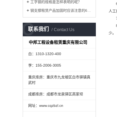
工字钢的规格是怎样表明的呢？
6.
钢支撑租赁产品加固时应该注意的6点要求是什么
人工
7.
C
8.
联系我们
Contact Us
少。
中邦工程设备租赁重庆有限公司
白：1310-1320-400
李：155-2006-3005
重庆库房：重庆市九龙坡区白市驿镇真
武村
成都库房：成都市龙泉驿区高家坝
网址：www.cqzbzl.cn